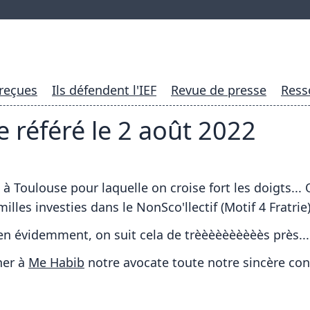
 reçues
Ils défendent l'IEF
Revue de presse
Ress
 référé le 2 août 2022
022 à Toulouse pour laquelle on croise fort les doigts
les investies dans le NonSco'llectif (Motif 4 Fratrie)
ien évidemment, on suit cela de trèèèèèèèèèès près...
ner à
Me Habib
notre avocate toute notre sincère co