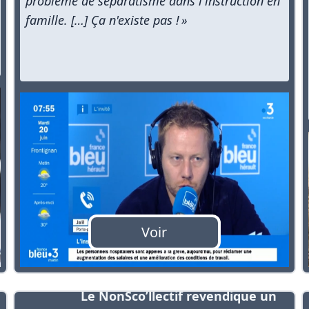
problème de séparatisme dans l'instruction en
famille. […] Ça n'existe pas ! »
Voir
Le NonSco’llectif revendique un