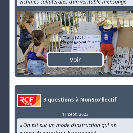
victimes collatérales d’un véritable mensonge
d’état !” »
Voir
3 questions à NonSco’llectif
11 sept. 2023
« On est sur un mode d’instruction qui ne