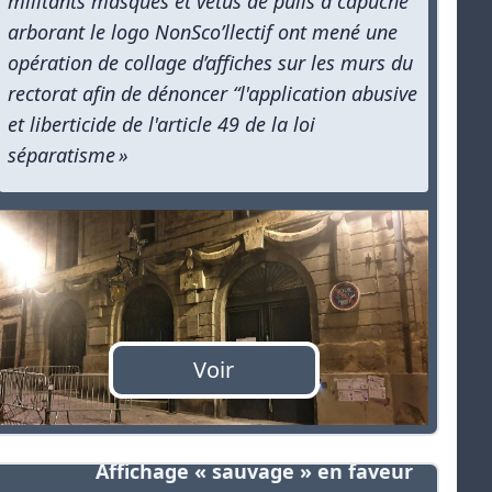
militants masqués et vêtus de pulls à capuche
arborant le logo NonSco’llectif ont mené une
opération de collage d’affiches sur les murs du
rectorat afin de dénoncer “l'application abusive
et liberticide de l'article 49 de la loi
séparatisme »
Voir
Affichage « sauvage » en faveur