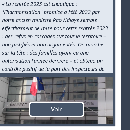
« La rentrée 2023 est chaotique :
"l’harmonisation" promise à l’été 2022 par
notre ancien ministre Pap Ndiaye semble
effectivement de mise pour cette rentrée 2023
: des refus en cascades sur tout le territoire –
non justifiés et non argumentés. On marche
sur la tête : des familles ayant eu une
autorisation l’année dernière – et obtenu un
contrôle positif de la part des inspecteurs de
l’EN sur la même année, se voient cette année
se faire refuser le précieux sésame pour la
rentrée 2023-2024 »
Voir