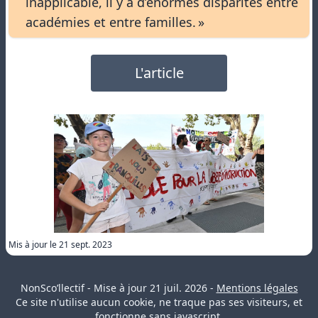
inapplicable, il y a d’énormes disparités entre
académies et entre familles. »
L'article
Mis à jour le
21 sept. 2023
NonSco’llectif - Mise à jour
21 juil. 2026
-
Mentions légales
Ce site n'utilise aucun cookie, ne traque pas ses visiteurs, et
fonctionne sans javascript.