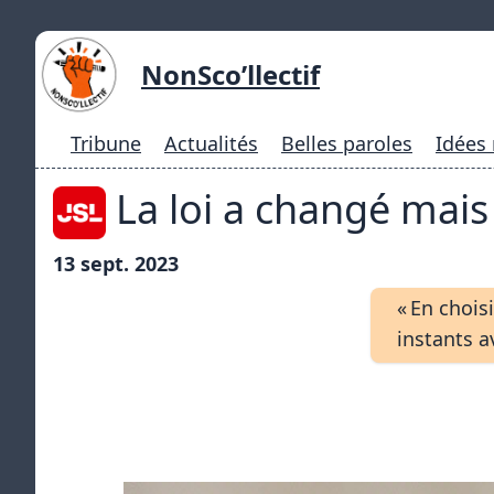
NonSco’llectif
Tribune
Actualités
Belles paroles
Idées
La loi a changé mais 
13 sept. 2023
« En chois
instants a