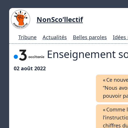
NonSco’llectif
Tribune
Actualités
Belles paroles
Idées
Enseignement so
02 août 2022
« Ce nouve
“Nous avon
pouvoir p
« Comme le
l’instruct
chiffres d