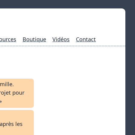
ources
Boutique
Vidéos
Contact
mille.
rojet pour
»
après les