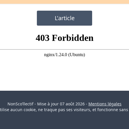
L'article
NonSco’llectif - Mise à jour
07 août 2026
-
Mentions légales
utilise aucun cookie, ne traque pas ses visiteurs, et fonctionne sans 