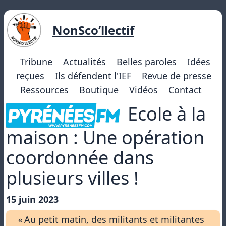
NonSco’llectif
Tribune
Actualités
Belles paroles
Idées
reçues
Ils défendent l'IEF
Revue de presse
Ressources
Boutique
Vidéos
Contact
Ecole à la
maison : Une opération
coordonnée dans
plusieurs villes !
15 juin 2023
« Au petit matin, des militants et militantes