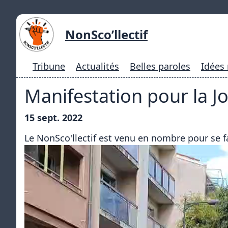
NonSco’llectif
Tribune
Actualités
Belles paroles
Idées
Manifestation pour la Jo
15 sept. 2022
Le NonSco'llectif est venu en nombre pour se f