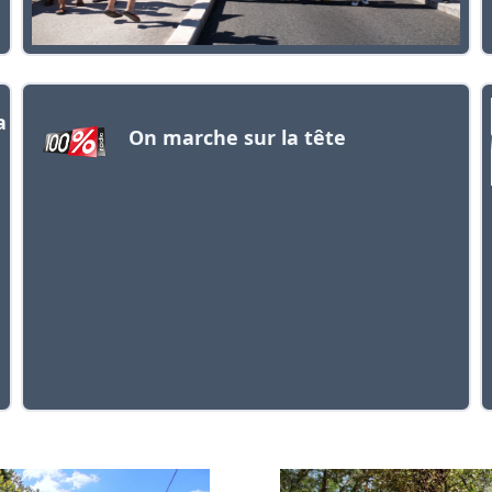
a
On marche sur la tête